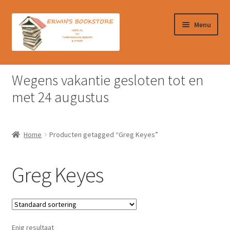
Ga
Ga
Menu
door
naar
naar
de
navigatie
inhoud
Home
Wegens vakantie gesloten tot en
Afrekenen
met 24 augustus
Algemene Voorwaarden
Home
Producten getagged “Greg Keyes”
Contact
Greg Keyes
Verzendkosten & Ophalen boeken
Winkelmand
Enig resultaat