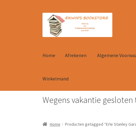
Ga
Ga
door
naar
naar
de
navigatie
inhoud
Home
Afrekenen
Algemene Voorwa
Winkelmand
Wegens vakantie gesloten 
Home
Afrekenen
Algemene Voorwaarden
Con
Home
Producten getagged “Erle Stanley Gar