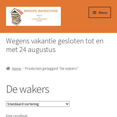
Ga
Ga
Menu
door
naar
naar
de
navigatie
inhoud
Home
Wegens vakantie gesloten tot en
Afrekenen
met 24 augustus
Algemene Voorwaarden
Home
Producten getagged “De wakers”
Contact
De wakers
Verzendkosten & Ophalen boeken
Winkelmand
Enig resultaat