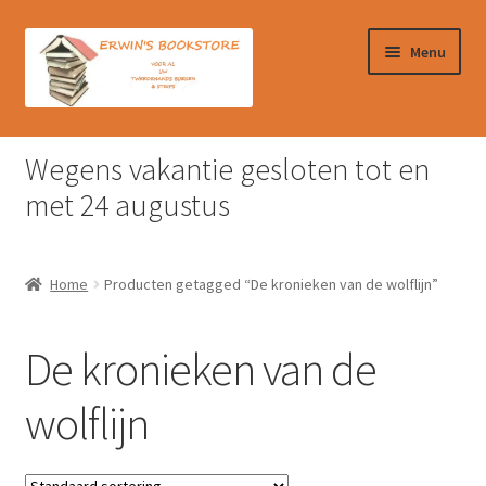
Ga
Ga
Menu
door
naar
naar
de
navigatie
inhoud
Home
Wegens vakantie gesloten tot en
Afrekenen
met 24 augustus
Algemene Voorwaarden
Home
Producten getagged “De kronieken van de wolflijn”
Contact
De kronieken van de
Verzendkosten & Ophalen boeken
wolflijn
Winkelmand