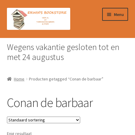
Ga
Ga
Menu
door
naar
naar
de
navigatie
inhoud
Home
Wegens vakantie gesloten tot en
Afrekenen
met 24 augustus
Algemene Voorwaarden
Home
Producten getagged “Conan de barbaar”
Contact
Conan de barbaar
Verzendkosten & Ophalen boeken
Winkelmand
Enig resultaat