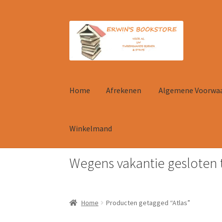
Ga
Ga
door
naar
naar
de
navigatie
inhoud
Home
Afrekenen
Algemene Voorwa
Winkelmand
Wegens vakantie gesloten 
Home
Afrekenen
Algemene Voorwaarden
Con
Home
Producten getagged “Atlas”