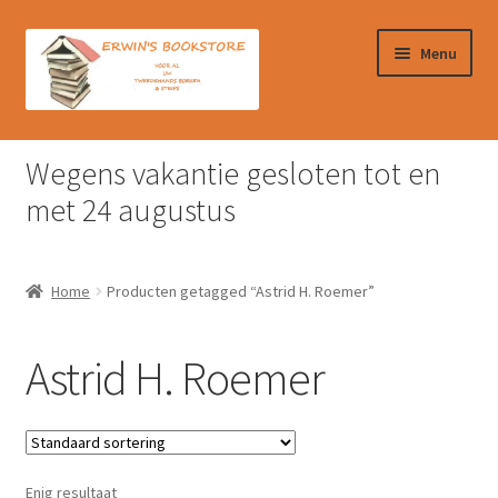
Ga
Ga
Menu
door
naar
naar
de
navigatie
inhoud
Home
Wegens vakantie gesloten tot en
Afrekenen
met 24 augustus
Algemene Voorwaarden
Home
Producten getagged “Astrid H. Roemer”
Contact
Astrid H. Roemer
Verzendkosten & Ophalen boeken
Winkelmand
Enig resultaat