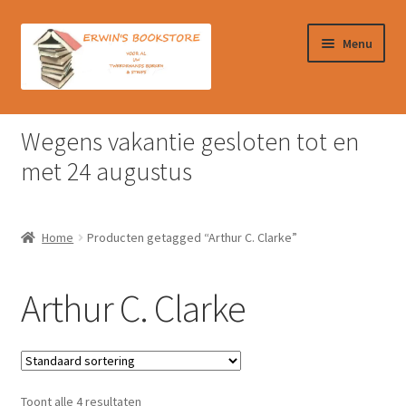
Ga
Ga
Menu
door
naar
naar
de
navigatie
inhoud
Home
Wegens vakantie gesloten tot en
Afrekenen
met 24 augustus
Algemene Voorwaarden
Home
Producten getagged “Arthur C. Clarke”
Contact
Arthur C. Clarke
Verzendkosten & Ophalen boeken
Winkelmand
Toont alle 4 resultaten