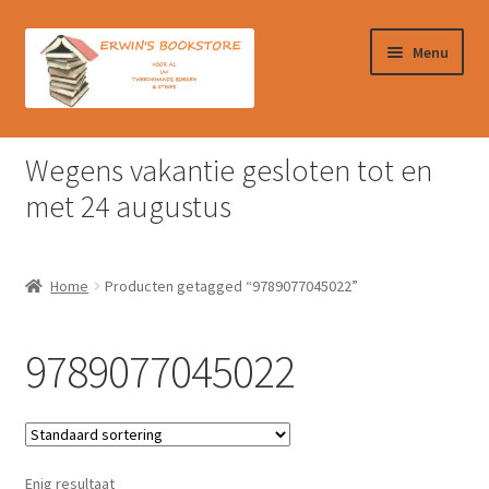
Ga
Ga
Menu
door
naar
naar
de
navigatie
inhoud
Home
Wegens vakantie gesloten tot en
Afrekenen
met 24 augustus
Algemene Voorwaarden
Home
Producten getagged “9789077045022”
Contact
9789077045022
Verzendkosten & Ophalen boeken
Winkelmand
Enig resultaat