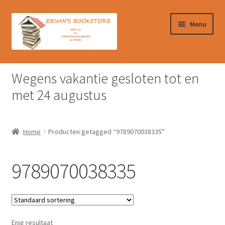
Ga
Ga
Menu
door
naar
naar
de
navigatie
inhoud
Home
Wegens vakantie gesloten tot en
Afrekenen
met 24 augustus
Algemene Voorwaarden
Home
Producten getagged “9789070038335”
Contact
9789070038335
Verzendkosten & Ophalen boeken
Winkelmand
Enig resultaat