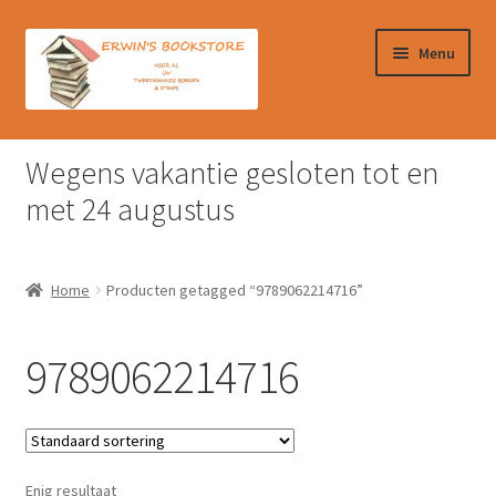
Ga
Ga
Menu
door
naar
naar
de
navigatie
inhoud
Home
Wegens vakantie gesloten tot en
Afrekenen
met 24 augustus
Algemene Voorwaarden
Home
Producten getagged “9789062214716”
Contact
9789062214716
Verzendkosten & Ophalen boeken
Winkelmand
Enig resultaat