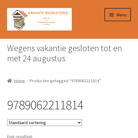
Ga
Ga
Menu
door
naar
naar
de
navigatie
inhoud
Home
Wegens vakantie gesloten tot en
Afrekenen
met 24 augustus
Algemene Voorwaarden
Home
Producten getagged “9789062211814”
Contact
9789062211814
Verzendkosten & Ophalen boeken
Winkelmand
Enig resultaat