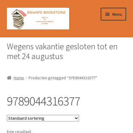
Ga
Ga
Menu
door
naar
naar
de
navigatie
inhoud
Home
Wegens vakantie gesloten tot en
Afrekenen
met 24 augustus
Algemene Voorwaarden
Home
Producten getagged “9789044316377”
Contact
9789044316377
Verzendkosten & Ophalen boeken
Winkelmand
Enig resultaat