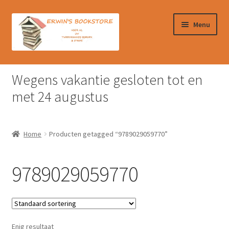
Ga
Ga
Menu
door
naar
naar
de
navigatie
inhoud
Home
Wegens vakantie gesloten tot en
Afrekenen
met 24 augustus
Algemene Voorwaarden
Home
Producten getagged “9789029059770”
Contact
9789029059770
Verzendkosten & Ophalen boeken
Winkelmand
Enig resultaat