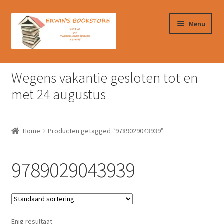
Ga
Ga
Menu
door
naar
naar
de
navigatie
inhoud
Home
Wegens vakantie gesloten tot en
Afrekenen
met 24 augustus
Algemene Voorwaarden
Home
Producten getagged “9789029043939”
Contact
9789029043939
Verzendkosten & Ophalen boeken
Winkelmand
Enig resultaat