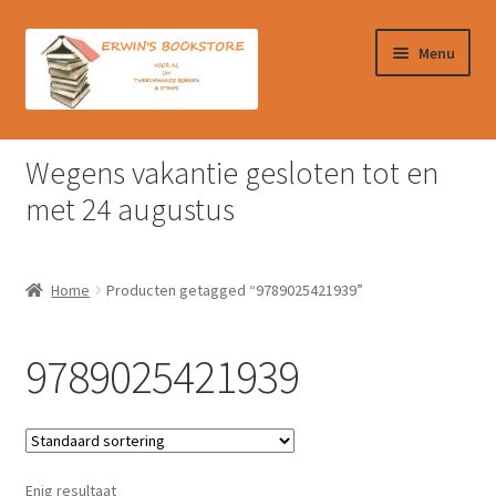
Ga
Ga
Menu
door
naar
naar
de
navigatie
inhoud
Home
Wegens vakantie gesloten tot en
Afrekenen
met 24 augustus
Algemene Voorwaarden
Home
Producten getagged “9789025421939”
Contact
9789025421939
Verzendkosten & Ophalen boeken
Winkelmand
Enig resultaat