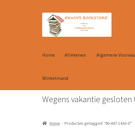
Ga
Ga
door
naar
naar
de
navigatie
inhoud
Home
Afrekenen
Algemene Voorwa
Winkelmand
Wegens vakantie gesloten 
Home
Afrekenen
Algemene Voorwaarden
Con
Home
Producten getagged “90-447-1443-0”