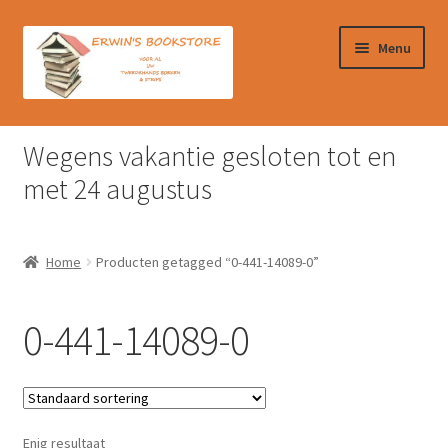
Ga
Ga
Menu
door
naar
naar
de
navigatie
inhoud
Home
Wegens vakantie gesloten tot en
Afrekenen
met 24 augustus
Algemene Voorwaarden
Home
Producten getagged “0-441-14089-0”
Contact
0-441-14089-0
Verzendkosten & Ophalen boeken
Winkelmand
Enig resultaat